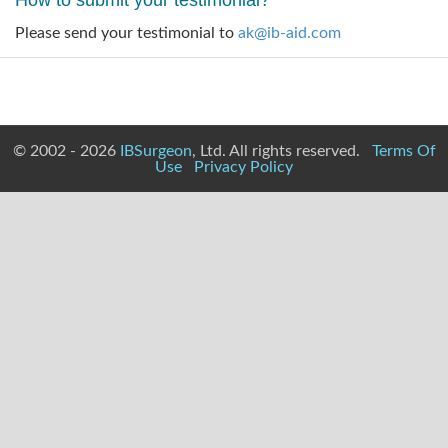
How to submit your testimonial?
Please send your testimonial to
ak@ib-aid.com
© 2002 - 2026
IBSurgeon
, Ltd. All rights reserved.
Terms Of
Use
Privacy Policy