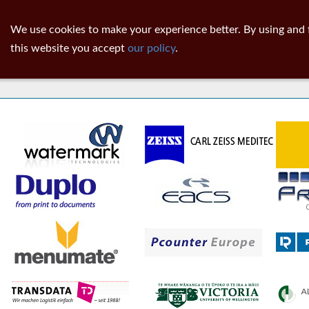
ib
surgeon
Toggl
We use cookies to make your experience better. By using and 
navig
this website you accept
our policy
.
Customers