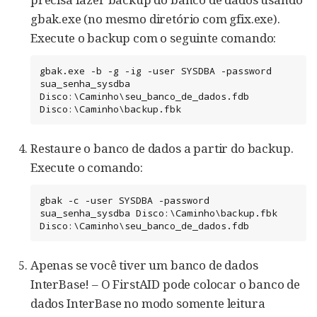
gbak.exe (no mesmo diretório com gfix.exe).
Execute o backup com o seguinte comando:
gbak.exe -b -g -ig -user SYSDBA -password 
sua_senha_sysdba 
Disco:\Caminho\seu_banco_de_dados.fdb 
Disco:\Caminho\backup.fbk
Restaure o banco de dados a partir do backup.
Execute o comando:
gbak -c -user SYSDBA -password 
sua_senha_sysdba Disco:\Caminho\backup.fbk 
Disco:\Caminho\seu_banco_de_dados.fdb
Apenas se você tiver um banco de dados
InterBase! – O FirstAID pode colocar o banco de
dados InterBase no modo somente leitura