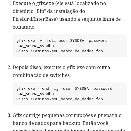
Execute o gfix.exe (ele está localizado no
diretório "Bin" da instalação do
Firebird/InterBase) usando a seguinte linha de
comando:
gfix.exe -v -full-user SYSDBA -password 
sua_senha_sysdba 
Disco:\Caminho\seu_banco_de_dados.fdb
Depois disso, execute o gfix.exe com outra
combinação de switches:
gfix.exe -mend -ig -user SYSDBA -password 
sua_senha_sysdba 
Disco:\Caminho\seu_banco_de_dados.fdb
Gfix corrige pequenas corrupções e prepara o
banco de dados para backup. Então você
precisa fazer backup do banco de dados usando